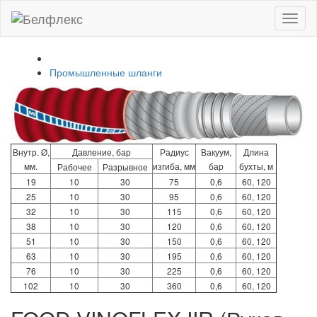
Toggl
naviga
Промышленные шланги
Внутр. Ø,
Давление, бар
Радиус
Вакуум,
Длина
мм.
изгиба, мм
бар
бухты, м
Рабочее
Разрывное
19
10
30
75
0,6
60, 120
25
10
30
95
0,6
60, 120
32
10
30
115
0,6
60, 120
38
10
30
120
0,6
60, 120
51
10
30
150
0,6
60, 120
63
10
30
195
0,6
60, 120
76
10
30
225
0,6
60, 120
102
10
30
360
0,6
60, 120