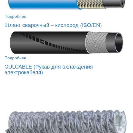
Подробнее
Шланг сварочный – кислород (ISO/EN)
Подробнее
CULCABLE (Рукав для охлаждения
электрокабеля)