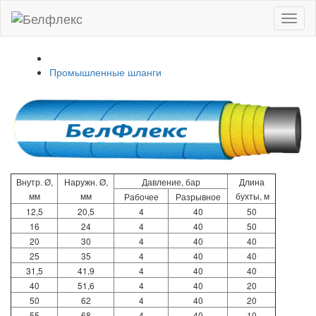
Toggl
naviga
Промышленные шланги
Внутр. Ø,
Наружн. Ø,
Давление, бар
Длина
мм
мм
бухты, м
Рабочее
Разрывное
12,5
20,5
4
40
50
16
24
4
40
50
20
30
4
40
40
25
35
4
40
40
31,5
41,9
4
40
40
40
51,6
4
40
20
50
62
4
40
20
55
68
4
40
10