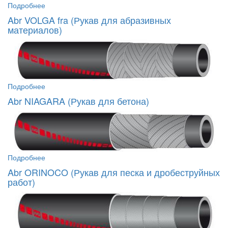
Подробнее
Abr VOLGA fra (Рукав для абразивных
материалов)
Подробнее
Abr NIAGARA (Рукав для бетона)
Подробнее
Abr ORINOCO (Рукав для песка и дробеструйных
работ)