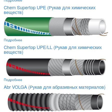
Подробнее
Chem Supertop UPE (Рукав для химических
веществ)
Подробнее
Chem Supertop UPE/LL (Рукав для химических
веществ)
Подробнее
Abr VOLGA (Рукав для абразивных материалов)